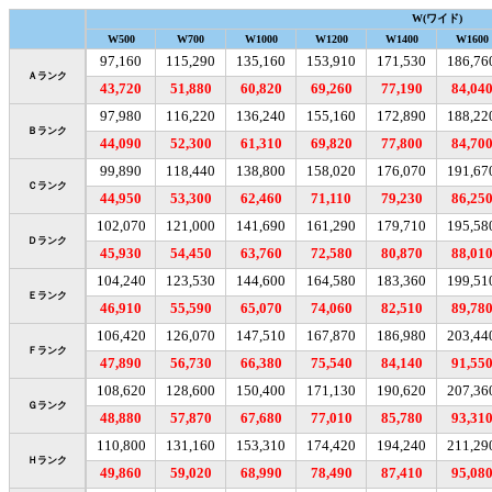
W(ワイド)
W500
W700
W1000
W1200
W1400
W1600
97,160
115,290
135,160
153,910
171,530
186,76
Ａランク
43,720
51,880
60,820
69,260
77,190
84,04
97,980
116,220
136,240
155,160
172,890
188,22
Ｂランク
44,090
52,300
61,310
69,820
77,800
84,70
99,890
118,440
138,800
158,020
176,070
191,67
Ｃランク
44,950
53,300
62,460
71,110
79,230
86,25
102,070
121,000
141,690
161,290
179,710
195,58
Ｄランク
45,930
54,450
63,760
72,580
80,870
88,01
104,240
123,530
144,600
164,580
183,360
199,51
Ｅランク
46,910
55,590
65,070
74,060
82,510
89,78
106,420
126,070
147,510
167,870
186,980
203,44
Ｆランク
47,890
56,730
66,380
75,540
84,140
91,55
108,620
128,600
150,400
171,130
190,620
207,36
Ｇランク
48,880
57,870
67,680
77,010
85,780
93,31
110,800
131,160
153,310
174,420
194,240
211,29
Ｈランク
49,860
59,020
68,990
78,490
87,410
95,08